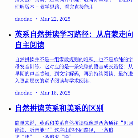
理解版本 + 教学思路，看完直接能用
daodao
・
Mar 22, 2025
英系自然拼读学习路径：从启蒙走向
自主阅读
自然拼读并不是一组零散规则的堆积，也不是单纯的字
母发音训练。它对应的是一条完整的语言成长路径：从
早期的声音感知，到文字解码，再到持续阅读，最终进
入更高层次的章节阅读与学术阅读。
daodao
・
Mar 18, 2025
自然拼读英系和美系的区别
简单来说，英系和美系自然拼读就像是两条通往“见词
能读、听音能写”这座山的不同路径，一条追
求“快”，一条追求“稳”。