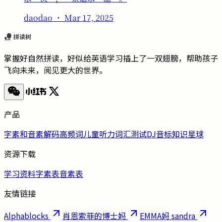
daodao
・
Mar 17, 2025
掌握好自然拼读，好似给英语学习插上了一双翅膀，帮助孩子
飞向未来，阅见更大的世界。
产品
字素和音素
解码
高频词
儿童听力词汇测试
DJ音标
知识星球
资源下载
学习资料
字素表
音素表
友情链接
Alphablocks
肖恩索菲的博士妈
EMMA妈 sandra