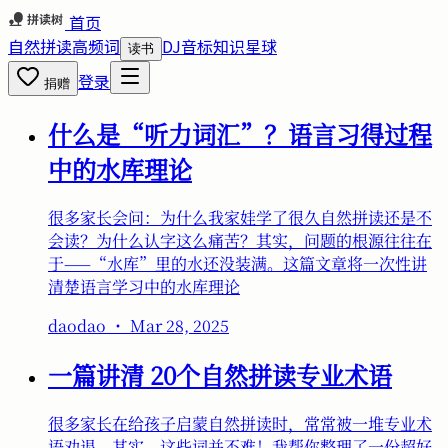
首页
自然拼读
高频词
DJ音标
知识星球
读书
登录
捐赠
什么是“听力词汇”？语言习得过程
中的水库理论
很多家长会问：为什么我家娃学了很久自然拼读还是不
会读？为什么认字这么痛苦？其实，问题的根源往往在
于——“水库”里的水还没装满。这篇文章将一次性讲
清楚语言学习中的水库理论
daodao
・
Mar 28, 2025
一篇讲清 20个自然拼读专业术语
很多家长在给孩子启蒙自然拼读时，常常被一堆专业术
语劝退。其实，这些词并不难！我帮你整理了一份超好